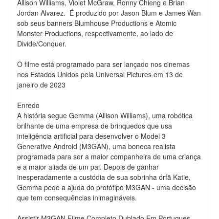
Allison Williams, Violet McGraw, Ronny Chieng e Brian 
Jordan Alvarez.  É produzido por Jason Blum e James Wan 
sob seus banners Blumhouse Productions e Atomic 
Monster Productions, respectivamente, ao lado de 
Divide/Conquer.
O filme está programado para ser lançado nos cinemas 
nos Estados Unidos pela Universal Pictures em 13 de 
janeiro de 2023
Enredo
A história segue Gemma (Allison Williams), uma robótica 
brilhante de uma empresa de brinquedos que usa 
inteligência artificial para desenvolver o Model 3 
Generative Android (M3GAN), uma boneca realista 
programada para ser a maior companheira de uma criança 
e a maior aliada de um pai. Depois de ganhar 
inesperadamente a custódia de sua sobrinha órfã Katie, 
Gemma pede a ajuda do protótipo M3GAN - uma decisão 
que tem consequências inimagináveis.
Assistir M3GAN Filme Completo Dublado Em Portugues 