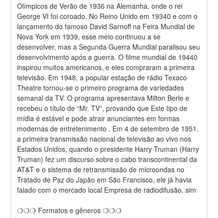
Olímpicos de Verão de 1936 na Alemanha, onde o rei 
George VI foi coroado. No Reino Unido em 19340 e com o 
lançamento do famoso David Sarnoff na Feira Mundial de 
Nova York em 1939, esse meio continuou a se 
desenvolver, mas a Segunda Guerra Mundial paralisou seu 
desenvolvimento após a guerra. O filme mundial de 19440 
inspirou muitos americanos, e eles compraram a primeira 
televisão. Em 1948, a popular estação de rádio Texaco 
Theatre tornou-se o primeiro programa de variedades 
semanal da TV. O programa apresentava Milton Berle e 
recebeu o título de “Mr. TV”, provando que Este tipo de 
mídia é estável e pode atrair anunciantes em formas 
modernas de entretenimento . Em 4 de setembro de 1951, 
a primeira transmissão nacional de televisão ao vivo nos 
Estados Unidos, quando o presidente Harry Truman (Harry 
Truman) fez um discurso sobre o cabo transcontinental da 
AT&T e o sistema de retransmissão de microondas no 
Tratado de Paz do Japão em São Francisco, ele já havia 
falado com o mercado local Empresa de radiodifusão. sim
❍❍❍ Formatos e gêneros ❍❍❍